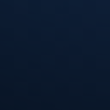
内容营销
2026世界杯竞猜流量指南：如何用内容
2026年美加墨世界杯不仅是足球盛宴，更是内容创作者的黄金
肖风
2026-05-28
热门阅读
1
2026世界杯开幕时间墨西哥规则：球迷在墨西哥比赛日
2026-05-19
•
242
2
2026世界杯小组赛北美直播平台全攻略：中文解说、双