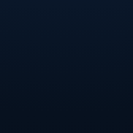
与跨城观赛路线一次看懂
索与球迷狂欢
看懂全部焦点战
感谢您关注我们的内容频道。