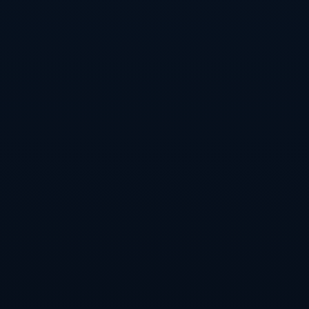
体育赛事的中文报道、实时直播入口、官方APP下载及全方位