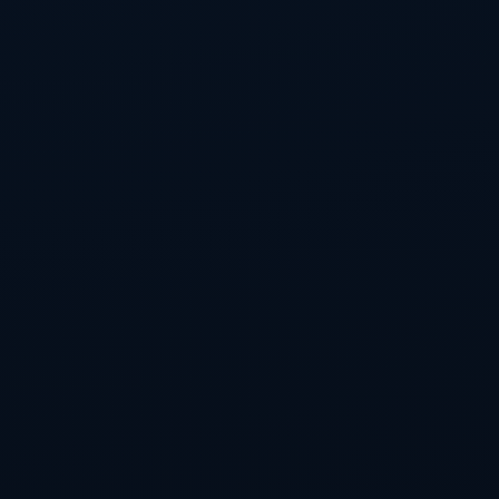
体育娱乐服务。